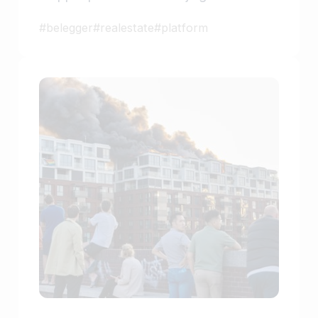
splitsingsakte.
#
belegger
#
realestate
#
platform