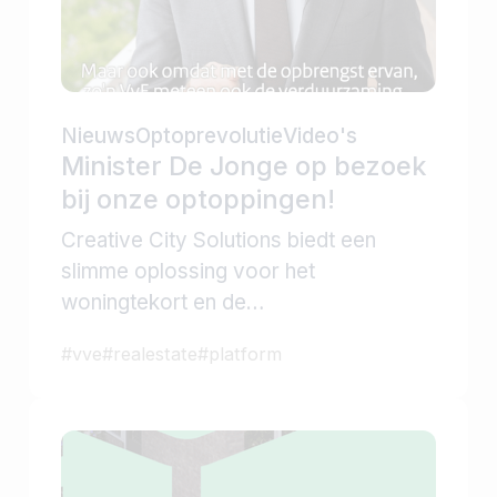
Nieuws
Optoprevolutie
Video's
Minister De Jonge op bezoek
bij onze optoppingen!
Creative City Solutions biedt een
slimme oplossing voor het
woningtekort en de
verduurzamingsopgave: nieuwe
#
vve
#
realestate
#
platform
woningen bouwen op bestaande
daken, oftewel ‘optoppen’. Daarmee
kunnen VvE’s hun pand verbeteren én
verduurzamen. Minister Hugo de
Jonge bezocht ons project in