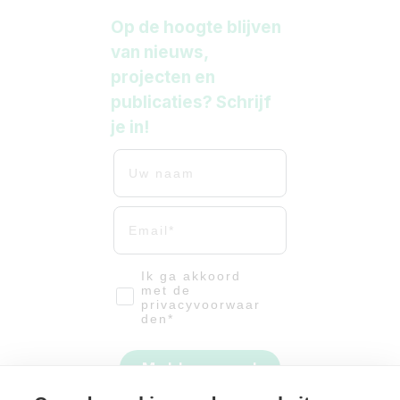
Op de hoogte blijven
van nieuws,
projecten en
publicaties? Schrijf
je in!
Uw naam
Uw mailadres
email-vinkje
Ik ga akkoord
met de
privacyvoorwaar
den*
Meld me aan!