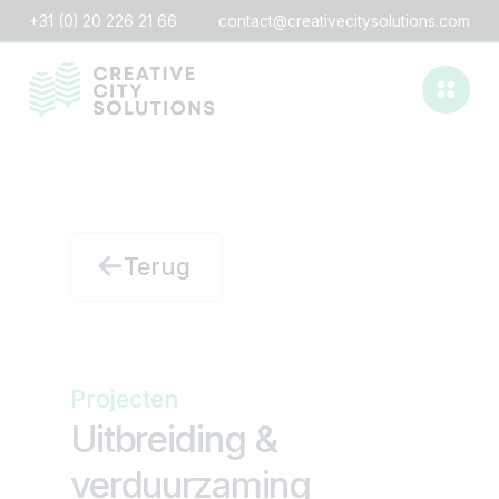
+31 (0) 20 226 21 66
contact@creativecitysolutions.com
Terug
Projecten
Uitbreiding &
verduurzaming