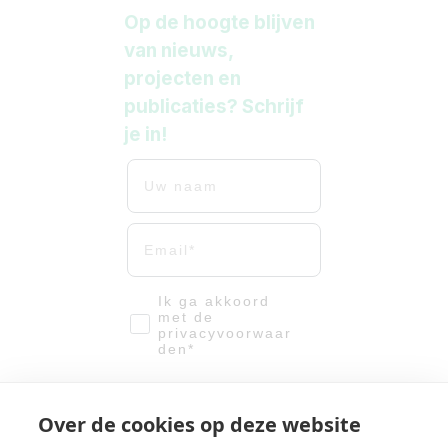
Op de hoogte blijven
van nieuws,
projecten en
publicaties? Schrijf
je in!
Uw naam
Uw mailadres
email-vinkje
Ik ga akkoord
met de
privacyvoorwaar
den*
Meld me aan!
Over de cookies op deze website
We verwerken u gegevens met