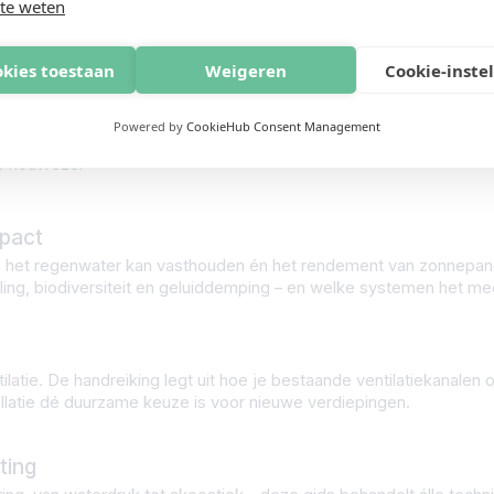
te weten
oor de bestaande constructie? Hoe voorkom je oververhitting in 
zich écht prettig voelen?
okies toestaan
Weigeren
Cookie-inste
ten over:
ur-demping
Powered by
CookieHub Consent Management
s houtvezel
mpact
n het regenwater kan vasthouden én het rendement van zonnepan
ing, biodiversiteit en geluiddemping – en welke systemen het mee
ilatie. De handreiking legt uit hoe je bestaande ventilatiekanalen
atie dé duurzame keuze is voor nieuwe verdiepingen.
ting