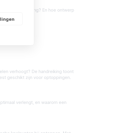
een houten optopping? En hoe ontwerp
llingen
elen verhoogt? De handreiking toont
st geschikt zijn voor optoppingen.
 optimaal verlengt, en waarom een