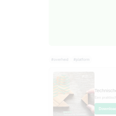
#
overheid
#
platform
Technische
Een praktisc
Downloa