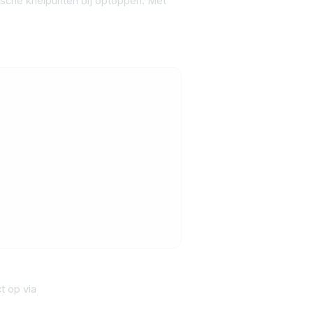
nische knelpunten bij optoppen. Met
t op via