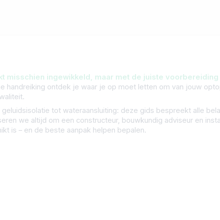
kt misschien ingewikkeld, maar met de juiste voorbereiding 
e handreiking ontdek je waar je op moet letten om van jouw opt
aliteit.
 geluidsisolatie tot wateraansluiting: deze gids bespreekt alle be
eren we altijd om een constructeur, bouwkundig adviseur en instal
kt is – en de beste aanpak helpen bepalen.