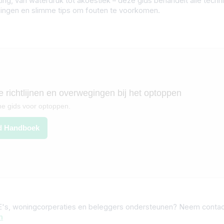
ting, van waterdruk tot akoestiek – deze gids behandelt álle tech
lingen en slimme tips om fouten te voorkomen.
 richtlijnen en overwegingen bij het optoppen
he gids voor optoppen.
d Handboek
vE's, woningcorperaties en beleggers ondersteunen? Neem contac
m