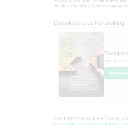
Van rookgasafvoer tot elektra-aanslui
handige checklists, concrete aanbeve
Download onze handreiking
Technische
Een praktisc
Downloa
Voor meer informatie over hoe wij V
contact@creativecitysolutions.co