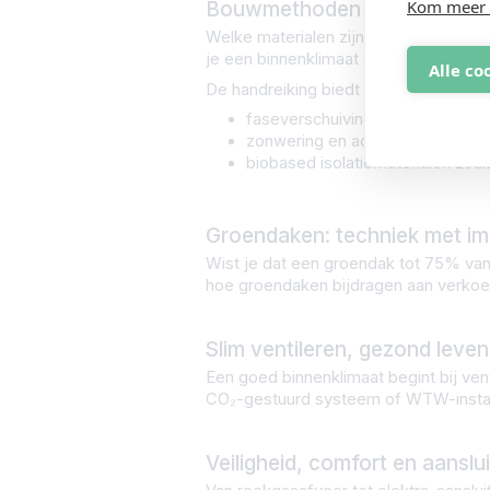
Kom meer 
Bouwmethoden die werken
Welke materialen zijn licht genoeg v
je een binnenklimaat waarin bewoners 
Alle co
De handreiking biedt praktische inzich
faseverschuiving en temperatu
zonwering en actieve koeling
biobased isolatiematerialen zoal
Groendaken: techniek met i
Wist je dat een groendak tot 75% va
hoe groendaken bijdragen aan verkoel
Slim ventileren, gezond leven
Een goed binnenklimaat begint bij vent
CO₂-gestuurd systeem of WTW-install
Veiligheid, comfort en aanslui