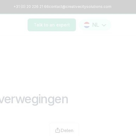
+31 (0) 20 226 21 66
contact@creativecitysolutions.com
NL
Talk to an expert
 overwegingen
Delen