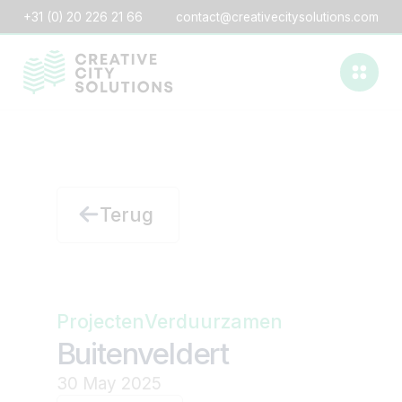
+31 (0) 20 226 21 66
contact@creativecitysolutions.com
Terug
Projecten
Verduurzamen
Buitenveldert
30 May 2025