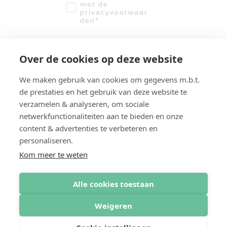
met de
privacyvoorwaar
den*
Meld me aan!
Over de cookies op deze website
We verwerken u gegevens met
We maken gebruik van cookies om gegevens m.b.t.
de grootste zorg. Zie hier onze
Privacyvoorwaarden.
de prestaties en het gebruik van deze website te
verzamelen & analyseren, om sociale
netwerkfunctionaliteiten aan te bieden en onze
© 2025 Creative City Solutions. All rights reserved.
content & advertenties te verbeteren en
The content of this website has been compiled with the
personaliseren.
utmost care. However, the possibilities for sustainability
Kom meer te weten
and their results depend on the concrete situation on site.
On this website, we only provide general information
about sustainability and renovation; the information on this
Alle cookies toestaan
website is therefore not intended to provide concrete
advice or guarantee of a particular result and cannot be
Weigeren
construed as such. For this reason, you cannot derive any
rights from this website. Creative City Solutions BV also
accepts no liability for using the information on this