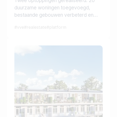
Twee optoppingen gerealiseerd: 20
duurzame woningen toegevoegd,
bestaande gebouwen verbeterd en
waardevolle lessen geleerd voor
#
vve
#
realestate
#
platform
toekomstige stedelijke transformatie.