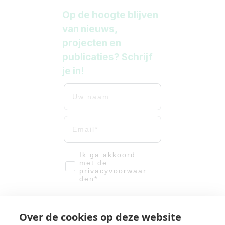
Op de hoogte blijven
van nieuws,
projecten en
publicaties? Schrijf
je in!
Uw naam
Uw mailadres
email-vinkje
Ik ga akkoord
met de
privacyvoorwaar
den*
Meld me aan!
Over de cookies op deze website