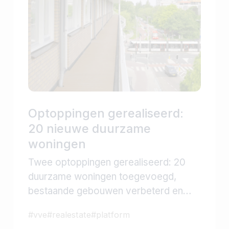
Optoppingen gerealiseerd:
20 nieuwe duurzame
woningen
Twee optoppingen gerealiseerd: 20
duurzame woningen toegevoegd,
bestaande gebouwen verbeterd en
waardevolle lessen geleerd voor
#
vve
#
realestate
#
platform
toekomstige stedelijke transformatie.