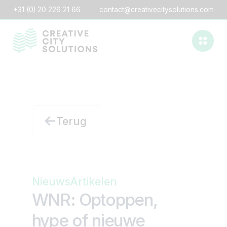
+31 (0) 20 226 21 66
contact@creativecitysolutions.com
Terug
Nieuws
Artikelen
WNR: Optoppen,
hype of nieuwe